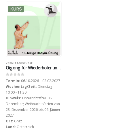
VORMITTAGSKURSE
Qigong für Wiederholer und Fortgeschrittene am Dienstag-Vormittag (WS 2026)
0
out of 5
Termin:
06.10.2026 – 02.02.2027
Wochentag/Zeit:
Dienstag
10:00 - 11:30
Hinweis:
Unterrichtsfrei: 08.
Dezember; Weihnachtsferien von
23. Dezember 2026 bis 06. Jänner
2027
Ort:
Graz
Land:
Österreich