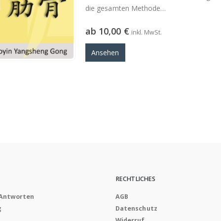
die gesamten Methode
beide Videos…
ab
10,00
€
inkl. MwSt.
Ansehen
RECHTLICHES
 Antworten
AGB
g
Datenschutz
Widerruf