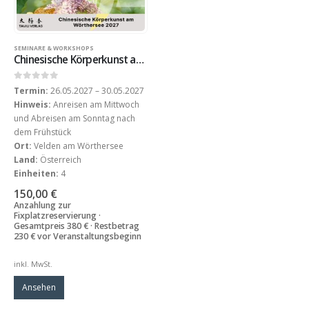
SEMINARE & WORKSHOPS
Chinesische Körperkunst am Wörthersee 2027
0
out of 5
Termin:
26.05.2027 – 30.05.2027
Hinweis:
Anreisen am Mittwoch
und Abreisen am Sonntag nach
dem Frühstück
Ort:
Velden am Wörthersee
Land:
Österreich
Einheiten:
4
150,00
€
Anzahlung zur
Fixplatzreservierung ·
Gesamtpreis 380 € · Restbetrag
230 € vor Veranstaltungsbeginn
inkl. MwSt.
Ansehen