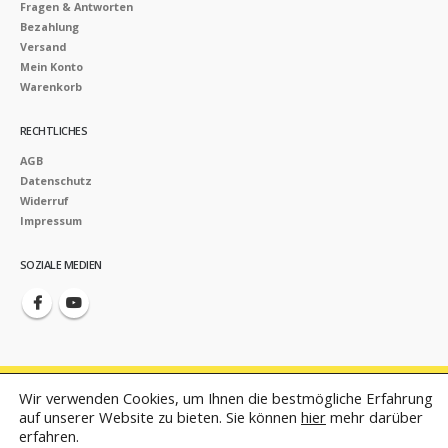
Fragen & Antworten
Bezahlung
Versand
Mein Konto
Warenkorb
RECHTLICHES
AGB
Datenschutz
Widerruf
Impressum
SOZIALE MEDIEN
Wir verwenden Cookies, um Ihnen die bestmögliche Erfahrung
auf unserer Website zu bieten. Sie können
hier
mehr darüber
erfahren.
© Copyright 2020 Dr. LI Xiaoqiu Taijili e. U. - www.taijili.at - TAIJILI VERLAG. All Rights