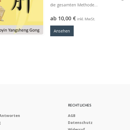
die gesamten Methode
beide Videos…
ab
10,00
€
inkl. MwSt.
Ansehen
RECHTLICHES
 Antworten
AGB
g
Datenschutz
Widerruf