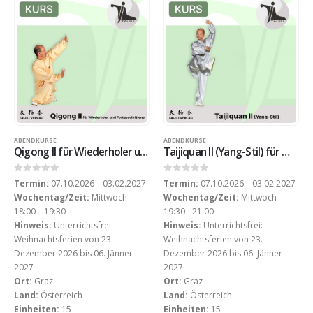
ABENDKURSE
ABENDKURSE
Qigong II für Wiederholer und Fortgeschrittene am Mittwoch-Abend (WS 2026)
Taijiquan II (Yang-Stil) für Wiederholer und Fortgeschrittene am Mittwoch-Abend (WS 2026)
0
out of 5
0
out of 5
Termin:
07.10.2026 – 03.02.2027
Termin:
07.10.2026 – 03.02.2027
Wochentag/Zeit:
Mittwoch
Wochentag/Zeit:
Mittwoch
18:00 – 19:30
19:30 - 21:00
Hinweis:
Unterrichtsfrei:
Hinweis:
Unterrichtsfrei:
Weihnachtsferien von 23.
Weihnachtsferien von 23.
Dezember 2026 bis 06. Jänner
Dezember 2026 bis 06. Jänner
2027
2027
Ort:
Graz
Ort:
Graz
Land:
Österreich
Land:
Österreich
Einheiten:
15
Einheiten:
15