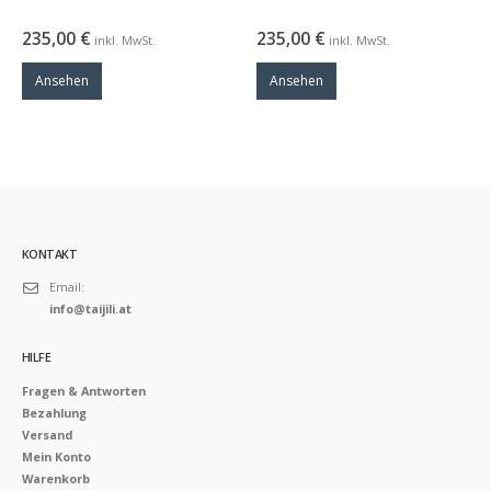
235,00
€
235,00
€
inkl. MwSt.
inkl. MwSt.
Ansehen
Ansehen
KONTAKT
Email:
info@taijili.at
HILFE
Fragen & Antworten
Bezahlung
Versand
Mein Konto
Warenkorb