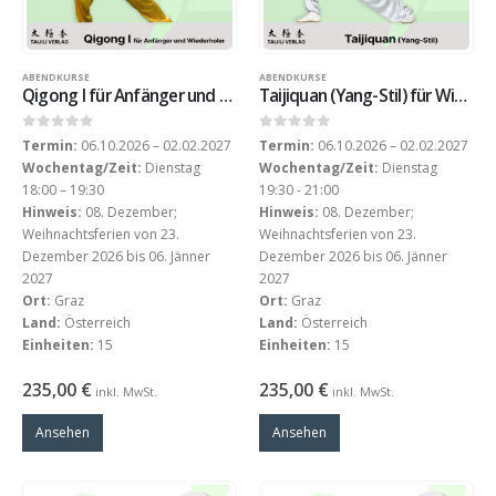
ABENDKURSE
ABENDKURSE
Qigong I für Anfänger und Wiederholer am Dienstag-Abend (WS 2026)
Taijiquan (Yang-Stil) für Wiederholer am Dienstag (WS 2026)
0
out of 5
0
out of 5
Termin:
06.10.2026 – 02.02.2027
Termin:
06.10.2026 – 02.02.2027
Wochentag/Zeit:
Dienstag
Wochentag/Zeit:
Dienstag
18:00 – 19:30
19:30 - 21:00
Hinweis:
08. Dezember;
Hinweis:
08. Dezember;
Weihnachtsferien von 23.
Weihnachtsferien von 23.
Dezember 2026 bis 06. Jänner
Dezember 2026 bis 06. Jänner
2027
2027
Ort:
Graz
Ort:
Graz
Land:
Österreich
Land:
Österreich
Einheiten:
15
Einheiten:
15
235,00
€
235,00
€
inkl. MwSt.
inkl. MwSt.
Ansehen
Ansehen