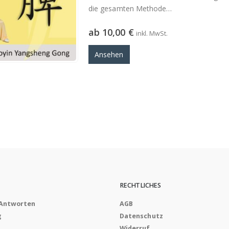
die gesamten Methode
beide Videos…
ab
10,00
€
inkl. MwSt.
Ansehen
RECHTLICHES
 Antworten
AGB
g
Datenschutz
Widerruf