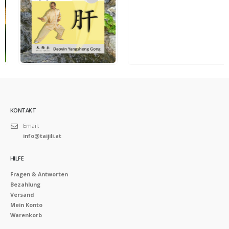
5.00
out of 5
5.00
out of 5
40,00
€
40,00
€
Ansehen
Ansehen
KONTAKT
Email:
info@taijili.at
HILFE
Fragen & Antworten
Bezahlung
Versand
Mein Konto
Warenkorb