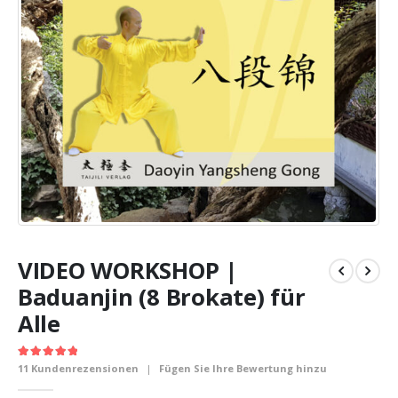
VIDEO WORKSHOP |
Baduanjin (8 Brokate) für
Alle
5.00
out of 5
11
Kundenrezensionen
|
Fügen Sie Ihre Bewertung hinzu